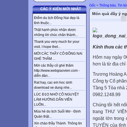
Gốc
>
Thông báo, Tin tư
CÁC Ý KIẾN MỚI NHẤT
Món quà đầy ý n
Điểm du lịch Đồng Nai đẹp là
tỉnh thuộc...
Thật hạnh phúc nhận được
những lời chúc chân thành...
Thank you very much for your
Kính thưa các th
visit. I hope thet...
MỜI CÁC THẦY CÔ ĐỒNG NAI
Hôm nay ngày 06.
GHÉ THĂM ...
hơn là từ địa chỉ
Mời các thầy cô ghé thăm
http://www.webgiaovien.com -
Trương Hoàng A
diễn đàn...
Công ty Cổ phần
Rat hay, cac em hoc sinh
Tầng 5 Tòa nhà 
download ve dung nhe...
0982.1248.99
LÚC Đ1O NHỜ CÔ NGUYỆT
LÀM HƯỚNG DẪN VIÊN
Chúng tôi hết nổ
LUÔN...
trang THƯ VIỆN
Mùa hè du lịch Suối Mơ - Định
Quán thật...
ngoặt lớn trong
Xin chào thầy Thành. Thông tin
TUYẾN của tỉnh Đô