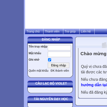
Trang chủ
Thành viên
Trợ giúp
Liên hệ
ĐĂNG NHẬP
Tên truy nhập
Chào mừng q
Mật khẩu
Ghi nhớ
Quý vị chưa đă
Quên mật khẩu
ĐK thành viên
tải được các tư
Nếu chưa đăng
CÂU LẠC BỘ VIOLET
hướng dẫn tại
Nếu đã đăng ký 
TÀI NGUYÊN DẠY HỌC