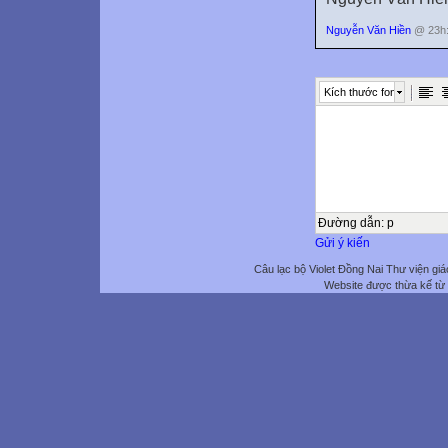
Nguyễn Văn Hiền
@ 23h:
Kích thước font
Đường dẫn
:
p
Gửi ý kiến
Câu lạc bộ Violet Đồng Nai Thư viện giá
Website được thừa kế từ