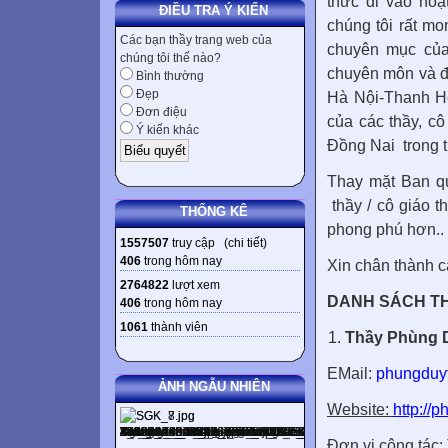
thức đi vào ho
ĐIỀU TRA Ý KIẾN
chúng tôi rất m
Các bạn thầy trang web của
chuyên mục của
chúng tôi thế nào?
chuyên môn và đă
Bình thường
Đẹp
Hà Nội-Thanh Hóa
Đơn điệu
của các thầy, cô
Ý kiến khác
Đồng Nai
trong 
Thay mặt Ban qu
thầy / cô giáo t
THỐNG KÊ
phong phú hơn..
1557507
truy cập (
chi tiết
)
406
trong hôm nay
Xin chân thành c
2764822
lượt xem
DANH SÁCH TH
406
trong hôm nay
1061
thành viên
Thầy
Phùng 
EMail:
phungduy
ẢNH NGẪU NHIÊN
Website:
http://
Đơn vị công tá