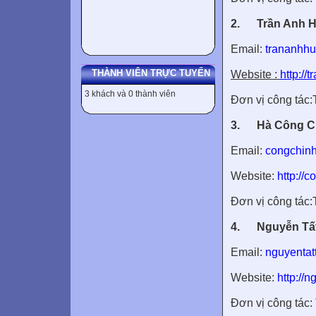
2.
Trần Anh 
Email:
trananhh
THÀNH VIÊN TRỰC TUYẾN
Website :
http://
3 khách và 0 thành viên
Đơn vị công tá
3.
Hà Công C
Email:
congchin
Website:
http://c
Đơn vị công tá
4.
Nguyễn Tấ
Email:
nguyenta
Website:
http://n
Đơn vị công tá