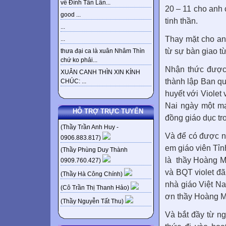
về Đình Tân Lân...
20 – 11 cho anh ch
good ...
tinh thần.
...
Thay mặt cho anh
...
từ sự bàn giao tư
thưa đại ca là xuân Nhâm Thìn
chứ ko phải...
Nhận thức được 
XUÂN CANH THÌN XIN KÍNH
thành lập Ban qu
CHÚC: ...
huyết với Violet v
Nai ngày một m
HỖ TRỢ TRỰC TUYẾN
đồng giáo dục tr
(Thầy Trần Anh Huy -
Và để có được
0906.883.817)
em giáo viên Tỉn
(Thầy Phùng Duy Thành
là
thầy Hoàng M
0909.760.427)
và BQT violet đã
(Thầy Hà Công Chính)
nhà giáo Việt 
(Cô Trần Thị Thanh Hảo)
ơn thầy Hoàng M
(Thầy Nguyễn Tất Thu)
Và bắt đầy từ