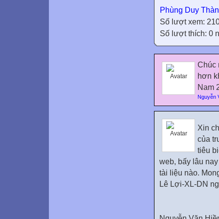
Phùng Duy Thà
Số lượt xem: 21
Số lượt thích: 0
Chúc 
hơn kh
Nam 2
Nguyễn 
Xin c
của t
tiêu b
web, bấy lâu nay
tài liệu nào. M
Lê Lợi-XL-DN ng
Nguyễn Văn Hiền